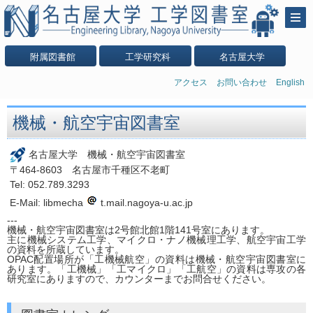
附属図書館
工学研究科
名古屋大学
アクセス
お問い合わせ
English
機械・航空宇宙図書室
名古屋大学 機械・航空宇宙図書室
〒464-8603 名古屋市千種区不老町
Tel: 052.789.3293
E-Mail: libmecha
t.mail.nagoya-u.ac.jp
---
機械・航空宇宙図書室は2号館北館1階141号室にあります。
主に機械システム工学、マイクロ・ナノ機械理工学、航空宇宙工学
の資料を所蔵しています。
OPAC配置場所が「工機械航空」の資料は機械・航空宇宙図書室に
あります。「工機械」「工マイクロ」「工航空」の資料は専攻の各
研究室にありますので、カウンターまでお問合せください。